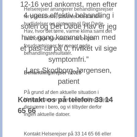
12-16 ved ankomst, men efter
Helserejser arrangerer behandlingsrejser
4 ugers effektiv behandling i
for psoriatikere, patienter med andre
hudlidelser og gigtramte til Det Døde
solen og Det Døde Hav er jeg
Hav, hvor det tørre, varme klima samt det
hver gang kommet hjem med
saltholdige hav skaber de bedste
forudsætninger for meget gode
et pasi-tal på 0, hvilket vil sige
behandlingsresultater.
symptomfri.”
Lars Skodborg-Jørgensen,
Behandlingsrejser i 2026
patient
På grund af den aktuelle situation i
Kontakt os på telefon 33 14
Mellemøsten er vores behandlingsrejser
desværre i bero, og vi tilbyder derfor
65 66
ingen aktuelle datoer.
Kontakt Helserejser på 33 14 65 66 eller