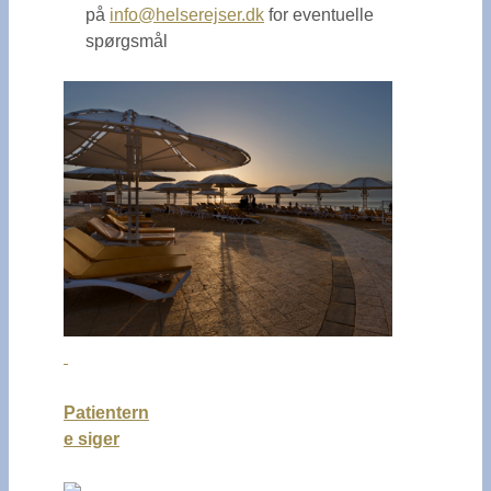
på
info@helserejser.dk
for eventuelle
spørgsmål
Patientern
e siger