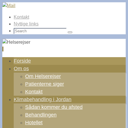
Kontakt
Nyttige links
Search
Search
for:
Skip
Forside
to
Om os
content
Om Helserejser
Patienterne siger
Kontakt
Klimabehandling i Jordan
Sådan kommer du afsted
Behandlingen
Hotellet