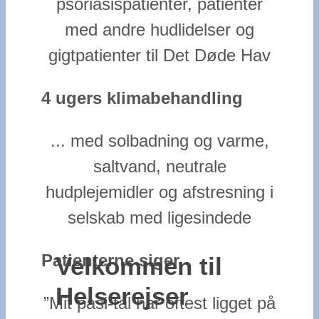
psoriasispatienter, patienter
med andre hudlidelser og
gigtpatienter til Det Døde Hav
4 ugers klimabehandling
... med solbadning og varme,
saltvand, neutrale
hudplejemidler og afstresning i
selskab med ligesindede
Patienterne siger
Velkommen til
Helserejser
”Mit pasi-tal har oftest ligget på