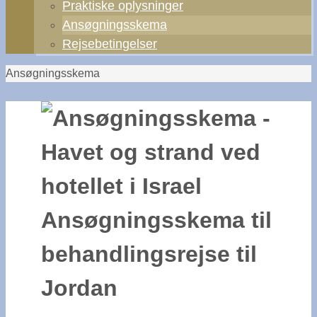
Praktiske oplysninger
Ansøgningsskema
Rejsebetingelser
Home
Ansøgningsskema
Ansøgningsskema til
behandlingsrejse til
Jordan