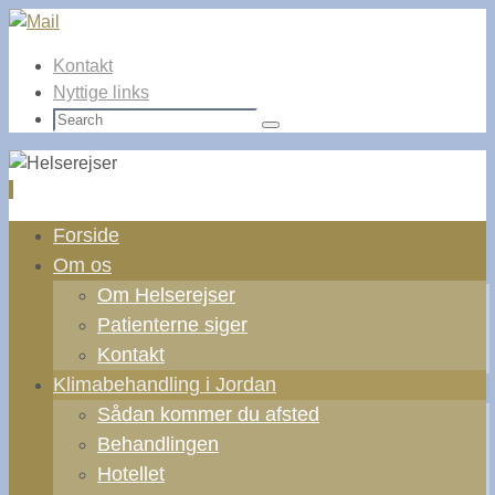
Kontakt
Nyttige links
Search
Search
for:
Skip
Forside
to
Om os
content
Om Helserejser
Patienterne siger
Kontakt
Klimabehandling i Jordan
Sådan kommer du afsted
Behandlingen
Hotellet